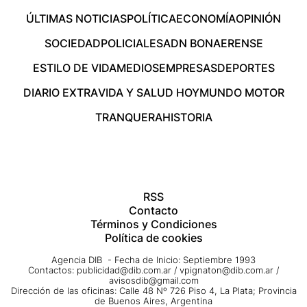
ÚLTIMAS NOTICIAS
POLÍTICA
ECONOMÍA
OPINIÓN
SOCIEDAD
POLICIALES
ADN BONAERENSE
ESTILO DE VIDA
MEDIOS
EMPRESAS
DEPORTES
DIARIO EXTRA
VIDA Y SALUD HOY
MUNDO MOTOR
TRANQUERA
HISTORIA
RSS
Contacto
Términos y Condiciones
Política de cookies
Agencia DIB - Fecha de Inicio: Septiembre 1993
Contactos:
publicidad@dib.com.ar
/
vpignaton@dib.com.ar
/
avisosdib@gmail.com
Dirección de las oficinas: Calle 48 Nº 726 Piso 4, La Plata; Provincia
de Buenos Aires, Argentina