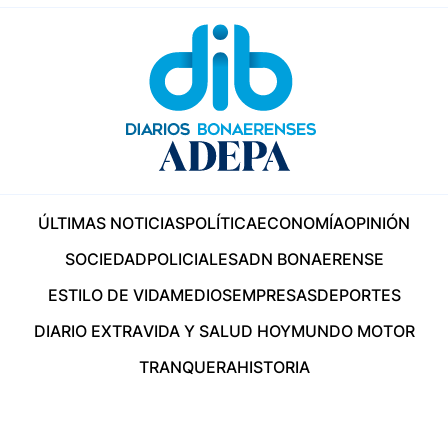
ÚLTIMAS NOTICIAS
POLÍTICA
ECONOMÍA
OPINIÓN
SOCIEDAD
POLICIALES
ADN BONAERENSE
ESTILO DE VIDA
MEDIOS
EMPRESAS
DEPORTES
DIARIO EXTRA
VIDA Y SALUD HOY
MUNDO MOTOR
TRANQUERA
HISTORIA