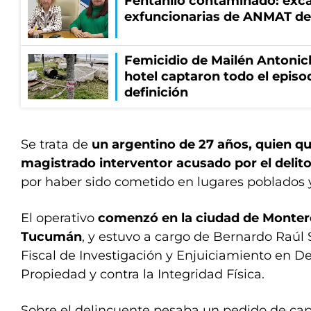
Fentanilo contaminado: exca
exfuncionarias de ANMAT de
Femicidio de Mailén Antonic
hotel captaron todo el episo
definición
Se trata de
un argentino de 27 años, quien qu
magistrado interventor acusado por el delit
por haber sido cometido en lugares poblados 
El operativo
comenzó en la ciudad de Montero
Tucumán
, y estuvo a cargo de Bernardo Raúl 
Fiscal de Investigación y Enjuiciamiento en Del
Propiedad y contra la Integridad Física.
Sobre el delincuente pesaba un pedido de cap