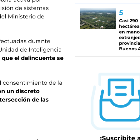
visión de sistemas
el Ministerio de
Casi 290 
hectárea
en mano
extranjer
fectuadas durante
provinci
Buenos A
Unidad de Inteligencia
 que el delincuente se
l consentimiento de la
on un discreto
ntersección de las
¡Suscribite a