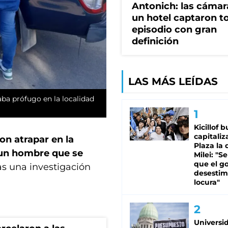
Antonich: las cámar
un hotel captaron t
episodio con gran
definición
LAS MÁS LEÍDAS
ba prófugo en la localidad
Kicillof 
capitaliz
on atrapar en la
Plaza la 
 un hombre que se
Milei: "S
que el g
as una investigación
desestim
locura"
Universi