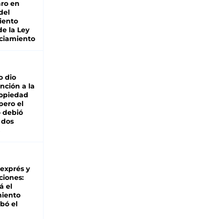
ro en
del
iento
de la Ley
ciamiento
o dio
nción a la
ropiedad
pero el
 debió
 dos
 exprés y
ciones:
á el
miento
bó el