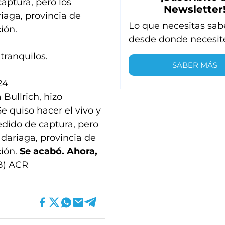
aptura, pero los
Newsletter
iaga, provincia de
Lo que necesitas sab
ión.
desde donde necesit
tranquilos.
SABER MÁS
24
 Bullrich, hizo
Se quiso hacer el vivo y
dido de captura, pero
adariaga, provincia de
ción.
Se acabó. Ahora,
IB) ACR