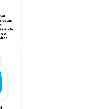
mil
s están
s
as en la
a de
ires
l