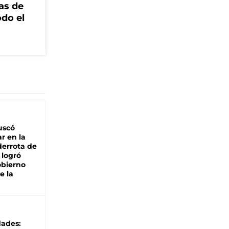
as de
odo el
buscó
ar en la
derrota de
e logró
obierno
e la
dades: