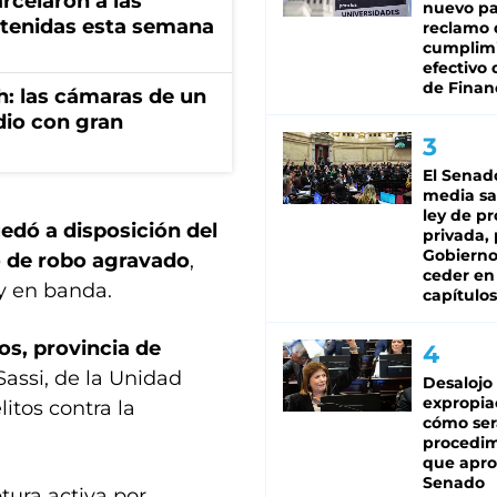
rcelaron a las
nuevo pa
tenidas esta semana
reclamo 
cumplim
efectivo 
de Finan
h: las cámaras de un
dio con gran
El Senad
media sa
ley de p
edó a disposición del
privada, 
Gobierno
o de robo agravado
,
ceder en
y en banda.
capítulos
s, provincia de
Sassi, de la Unidad
Desalojo
expropia
itos contra la
cómo ser
procedi
que apro
Senado
tura activa por