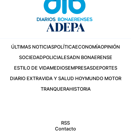
ÚLTIMAS NOTICIAS
POLÍTICA
ECONOMÍA
OPINIÓN
SOCIEDAD
POLICIALES
ADN BONAERENSE
ESTILO DE VIDA
MEDIOS
EMPRESAS
DEPORTES
DIARIO EXTRA
VIDA Y SALUD HOY
MUNDO MOTOR
TRANQUERA
HISTORIA
RSS
Contacto