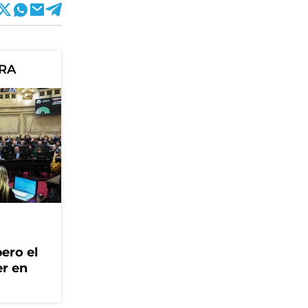
ORA
ero el
er en