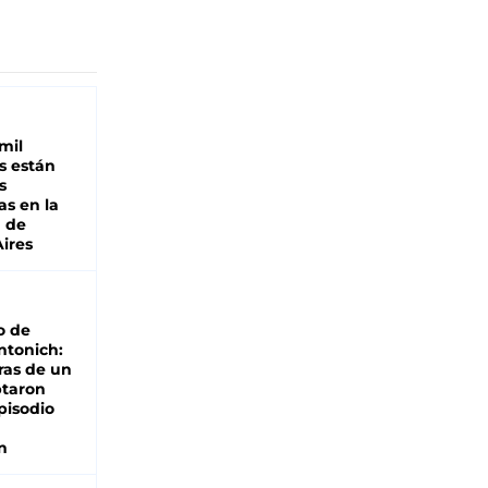
mil
s están
s
as en la
a de
ires
o de
ntonich:
ras de un
ptaron
pisodio
n