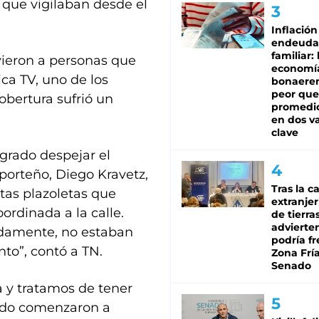
s que vigilaban desde el
Inflación
endeuda
familiar: 
uvieron a personas que
economí
ca TV, uno de los
bonaeren
peor que
obertura sufrió un
promedio
en dos va
clave
ogrado despejar el
 porteño, Diego Kravetz,
Tras la c
tas plazoletas que
extranjer
ordinada a la calle.
de tierra
advierte
adamente, no estaban
podría f
to”, contó a TN.
Zona Fría
Senado
 y tratamos de tener
ando comenzaron a