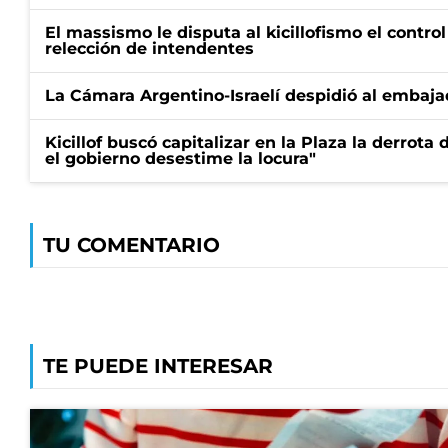
El massismo le disputa al kicillofismo el control
relección de intendentes
La Cámara Argentino-Israelí despidió al embaja
Kicillof buscó capitalizar en la Plaza la derrota 
el gobierno desestime la locura"
TU COMENTARIO
TE PUEDE INTERESAR