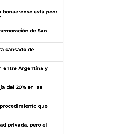
a bonaerense está peor
e
onmemoración de San
stá cansado de
ón entre Argentina y
aja del 20% en las
l procedimiento que
ad privada, pero el