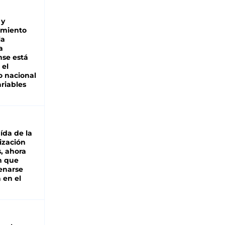
 y
miento
la
a
se está
 el
 nacional
riables
aída de la
ización
s, ahora
n que
renarse
 en el