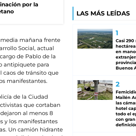
rinación por la
etano
LAS MÁS LEÍDAS
a media mañana frente
Casi 290 
hectárea
rrollo Social, actual
en mano
 cargo de Pablo de la
extranjer
provinci
lo antipiquete para
Buenos A
al caos de tránsito que
los manifestantes.
Femicidi
olicía de la Ciudad
Mailén A
las cáma
activistas que cortaban
hotel ca
e dejaron al menos 8
todo el e
con gran
s y los manifestantes
definició
as. Un camión hidrante