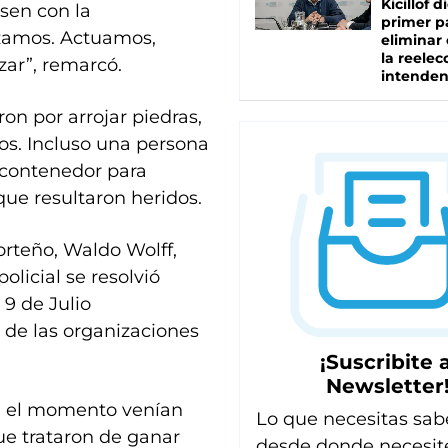
Kicillof d
sen con la
primer p
zamos. Actuamos,
eliminar 
la reelec
ar”, remarcó.
intenden
on por arrojar piedras,
os. Incluso una persona
 contenedor para
que resultaron heridos.
orteño, Waldo Wolff,
licial se resolvió
 9 de Julio
 de las organizaciones
¡Suscribite a
Newsletter
ta el momento venían
Lo que necesitas sab
ue trataron de ganar
desde donde necesit