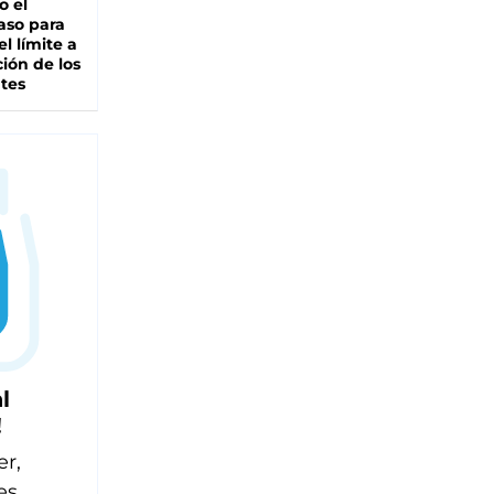
io el
aso para
el límite a
ción de los
tes
l
!
er,
es