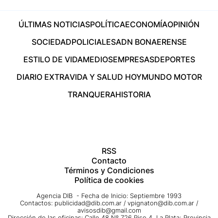
ÚLTIMAS NOTICIAS
POLÍTICA
ECONOMÍA
OPINIÓN
SOCIEDAD
POLICIALES
ADN BONAERENSE
ESTILO DE VIDA
MEDIOS
EMPRESAS
DEPORTES
DIARIO EXTRA
VIDA Y SALUD HOY
MUNDO MOTOR
TRANQUERA
HISTORIA
RSS
Contacto
Términos y Condiciones
Política de cookies
Agencia DIB - Fecha de Inicio: Septiembre 1993
Contactos:
publicidad@dib.com.ar
/
vpignaton@dib.com.ar
/
avisosdib@gmail.com
Dirección de las oficinas: Calle 48 Nº 726 Piso 4, La Plata; Provincia