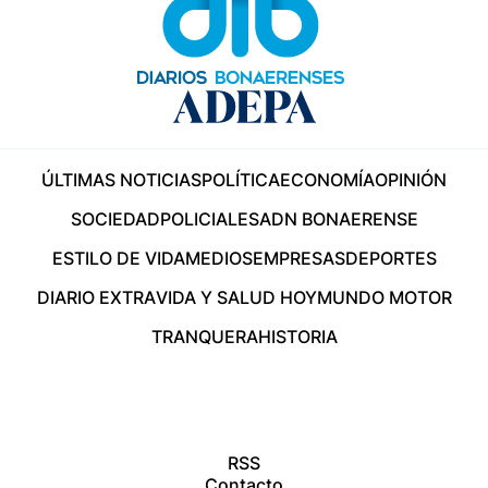
ÚLTIMAS NOTICIAS
POLÍTICA
ECONOMÍA
OPINIÓN
SOCIEDAD
POLICIALES
ADN BONAERENSE
ESTILO DE VIDA
MEDIOS
EMPRESAS
DEPORTES
DIARIO EXTRA
VIDA Y SALUD HOY
MUNDO MOTOR
TRANQUERA
HISTORIA
RSS
Contacto