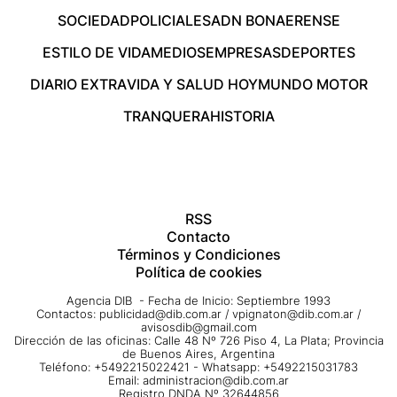
SOCIEDAD
POLICIALES
ADN BONAERENSE
ESTILO DE VIDA
MEDIOS
EMPRESAS
DEPORTES
DIARIO EXTRA
VIDA Y SALUD HOY
MUNDO MOTOR
TRANQUERA
HISTORIA
RSS
Contacto
Términos y Condiciones
Política de cookies
Agencia DIB - Fecha de Inicio: Septiembre 1993
Contactos:
publicidad@dib.com.ar
/
vpignaton@dib.com.ar
/
avisosdib@gmail.com
Dirección de las oficinas: Calle 48 Nº 726 Piso 4, La Plata; Provincia
de Buenos Aires, Argentina
Teléfono: +5492215022421 - Whatsapp: +5492215031783
Email:
administracion@dib.com.ar
Registro DNDA Nº 32644856