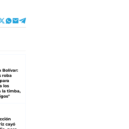
n Bolívar:
s roba
 para
a los
 la timba,
igos"
cción
iz cayó