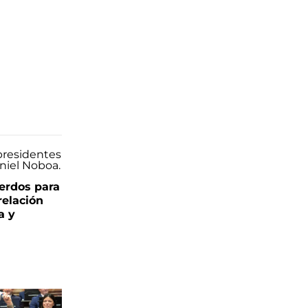
uerdos para
relación
a y