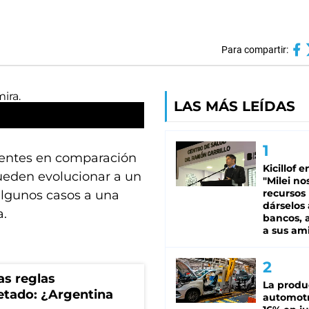
Para compartir:
LAS MÁS LEÍDAS
uentes en comparación
Kicillof e
ueden evolucionar a un
"Milei no
recursos
lgunos casos a una
dárselos 
a.
bancos, a
a sus am
as reglas
La produ
uetado: ¿Argentina
automotr