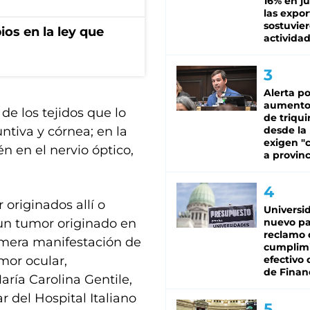
16% en ju
las expo
sostuvier
os en la ley que
activida
Alerta po
aumento
de los tejidos que lo
de triqui
ntiva y córnea; en la
desde la
exigen "c
n en el nervio óptico,
a provinc
 originados allí o
Universi
un tumor originado en
nuevo pa
reclamo 
imera manifestación de
cumplim
mor ocular,
efectivo 
de Finan
aría Carolina Gentile,
 del Hospital Italiano