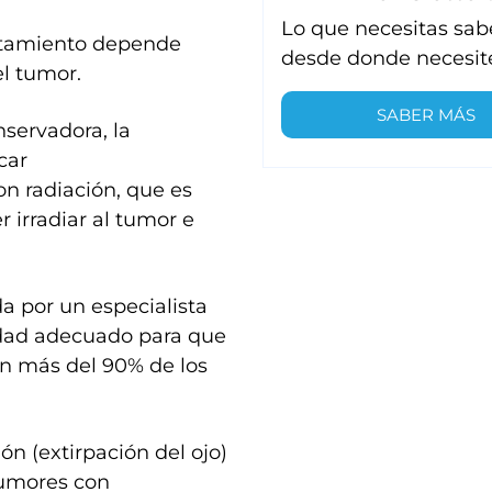
Lo que necesitas sab
tratamiento depende
desde donde necesit
el tumor.
SABER MÁS
nservadora, la
car
n radiación, que es
 irradiar al tumor e
 por un especialista
idad adecuado para que
 en más del 90% de los
.
ón (extirpación del ojo)
tumores con