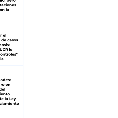
lio, pero
rtaciones
on la
d
r el
 de casos
nosis:
 UCR le
ontroles"
ia
dades:
ro en
del
iento
de la Ley
ciamiento