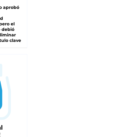
o aprobó
ad
pero el
 debió
liminar
tulo clave
l
!