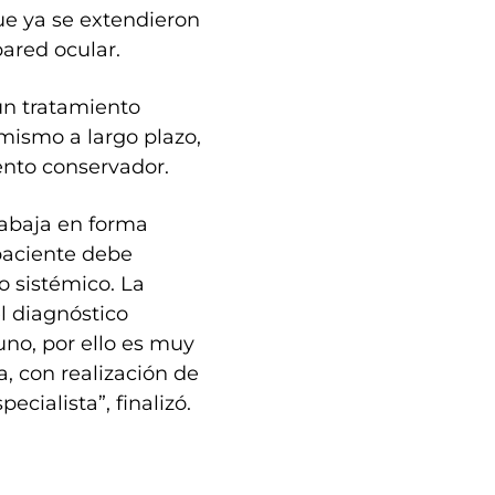
ue ya se extendieron
pared ocular.
un tratamiento
 mismo a largo plazo,
miento conservador.
rabaja en forma
 paciente debe
o sistémico. La
l diagnóstico
no, por ello es muy
, con realización de
ecialista”, finalizó.