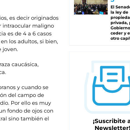
El Senad
la ley de
os, es decir originados
propied
privada, 
r intraocular maligno
Gobierno
ia es de 4 a 6 casos
ceder y e
otro capí
n los adultos, si bien,
 joven.
raza caucásica,
ca.
pranos y cuando se
ción del campo de
dío. Por ello es muy
 un fondo de ojos con
tral sino también el
¡Suscribite a
Newsletter