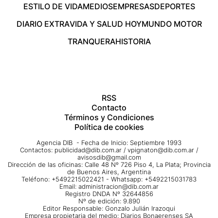
ESTILO DE VIDA
MEDIOS
EMPRESAS
DEPORTES
DIARIO EXTRA
VIDA Y SALUD HOY
MUNDO MOTOR
TRANQUERA
HISTORIA
RSS
Contacto
Términos y Condiciones
Política de cookies
Agencia DIB - Fecha de Inicio: Septiembre 1993
Contactos:
publicidad@dib.com.ar
/
vpignaton@dib.com.ar
/
avisosdib@gmail.com
Dirección de las oficinas: Calle 48 Nº 726 Piso 4, La Plata; Provincia
de Buenos Aires, Argentina
Teléfono: +5492215022421 - Whatsapp: +5492215031783
Email:
administracion@dib.com.ar
Registro DNDA Nº 32644856
Nº de edición: 9.890
Editor Responsable: Gonzalo Julián Irazoqui
Empresa propietaria del medio: Diarios Bonaerenses SA