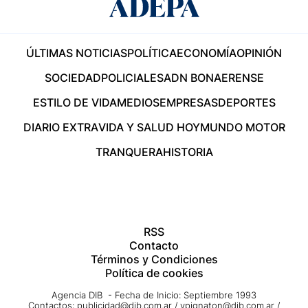
ÚLTIMAS NOTICIAS
POLÍTICA
ECONOMÍA
OPINIÓN
SOCIEDAD
POLICIALES
ADN BONAERENSE
ESTILO DE VIDA
MEDIOS
EMPRESAS
DEPORTES
DIARIO EXTRA
VIDA Y SALUD HOY
MUNDO MOTOR
TRANQUERA
HISTORIA
RSS
Contacto
Términos y Condiciones
Política de cookies
Agencia DIB - Fecha de Inicio: Septiembre 1993
Contactos:
publicidad@dib.com.ar
/
vpignaton@dib.com.ar
/