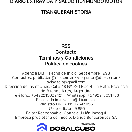
DIARIO EXTRA
VIDA Y SALUD HOY
MUNDO MOTOR
TRANQUERA
HISTORIA
RSS
Contacto
Términos y Condiciones
Política de cookies
Agencia DIB - Fecha de Inicio: Septiembre 1993
Contactos:
publicidad@dib.com.ar
/
vpignaton@dib.com.ar
/
avisosdib@gmail.com
Dirección de las oficinas: Calle 48 Nº 726 Piso 4, La Plata; Provincia
de Buenos Aires, Argentina
Teléfono: +5492215022421 - Whatsapp: +5492215031783
Email:
administracion@dib.com.ar
Registro DNDA Nº 32644856
Nº de edición: 9.890
Editor Responsable: Gonzalo Julián Irazoqui
Empresa propietaria del medio: Diarios Bonaerenses SA