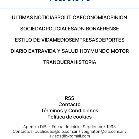
ÚLTIMAS NOTICIAS
POLÍTICA
ECONOMÍA
OPINIÓN
SOCIEDAD
POLICIALES
ADN BONAERENSE
ESTILO DE VIDA
MEDIOS
EMPRESAS
DEPORTES
DIARIO EXTRA
VIDA Y SALUD HOY
MUNDO MOTOR
TRANQUERA
HISTORIA
RSS
Contacto
Términos y Condiciones
Política de cookies
Agencia DIB - Fecha de Inicio: Septiembre 1993
Contactos:
publicidad@dib.com.ar
/
vpignaton@dib.com.ar
/
avisosdib@gmail.com