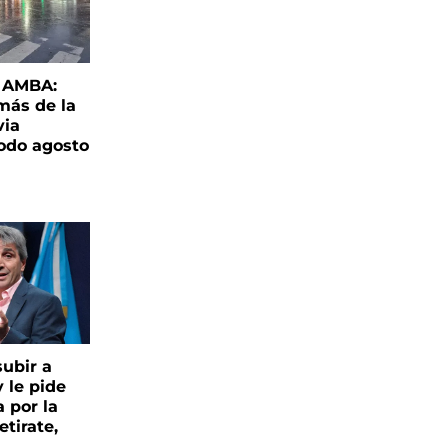
l AMBA:
más de la
via
todo agosto
ubir a
y le pide
 por la
etirate,