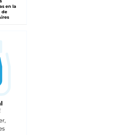
s
as en la
a de
ires
l
!
er,
es