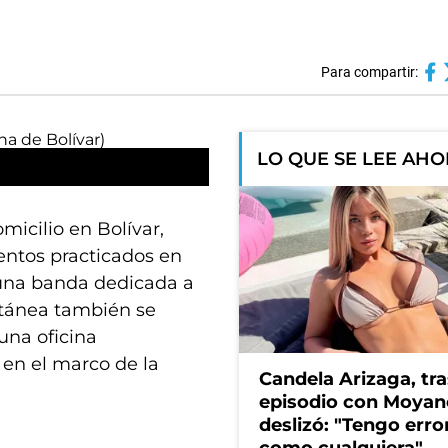
Para compartir:
LO QUE SE LEE AH
micilio en Bolívar,
entos practicados en
una banda dedicada a
ltánea también se
una oficina
 en el marco de la
Candela Arizaga, tra
episodio con Moyan
deslizó: "Tengo erro