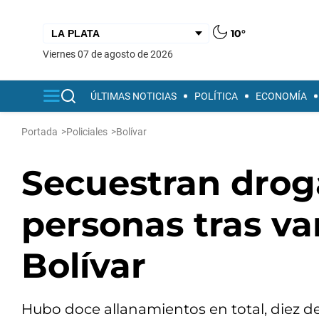
10°
viernes 07 de agosto de 2026
ÚLTIMAS NOTICIAS
POLÍTICA
ECONOMÍA
Portada
>
Policiales
>
Bolívar
Secuestran droga
personas tras va
Bolívar
Hubo doce allanamientos en total, diez d