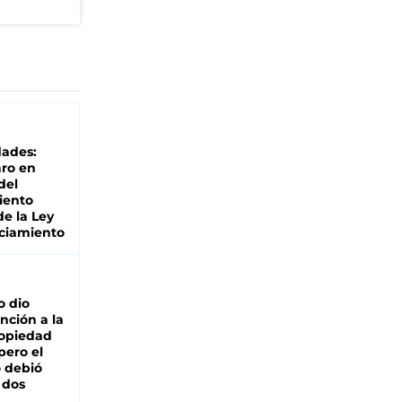
dades:
ro en
del
iento
de la Ley
ciamiento
o dio
nción a la
ropiedad
pero el
 debió
 dos