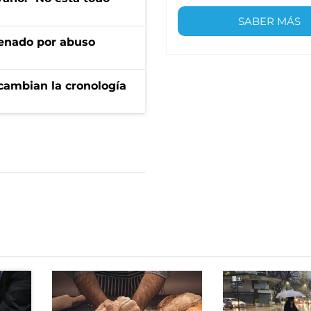
SABER MÁS
denado por abuso
cambian la cronología