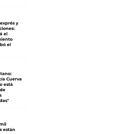
 exprés y
ciones:
á el
miento
bó el
tano:
cía Cuerva
o está
 de
s
das"
mil
s están