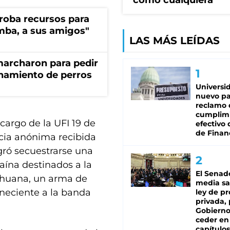
como cualquiera"
s roba recursos para
imba, a sus amigos"
LAS MÁS LEÍDAS
marcharon para pedir
enamiento de perros
Universi
nuevo pa
reclamo 
cumplim
argo de la UFI 19 de
efectivo 
de Finan
cia anónima recibida
gró secuestrarse una
ína destinados a la
El Senad
ihuana, un arma de
media sa
eneciente a la banda
ley de p
privada, 
Gobierno
ceder en
capítulos