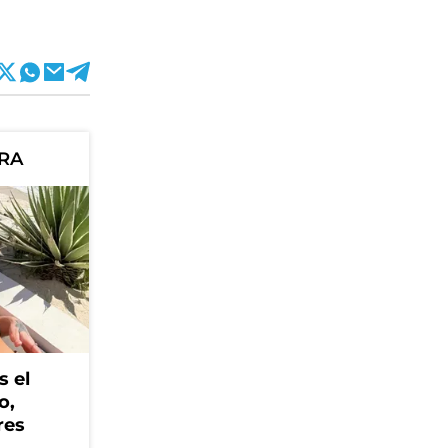
ORA
s el
o,
res