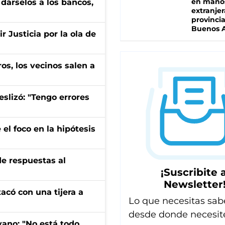
en mano
a dárselos a los bancos,
extranjer
provinci
Buenos A
 Justicia por la ola de
os, los vecinos salen a
eslizó: "Tengo errores
el foco en la hipótesis
de respuestas al
¡Suscribite a
Newsletter
tacó con una tijera a
Lo que necesitas sab
desde donde necesit
yano: "No está todo