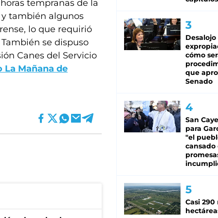
 horas tempranas de la
s y también algunos
rense, lo que requirió
Desalojo
s. También se dispuso
expropia
ión Canes del Servicio
cómo ser
procedi
io La Mañana de
que apro
Senado
San Caye
para Gar
"el puebl
cansado
promesa
incumpli
Casi 290 
hectárea