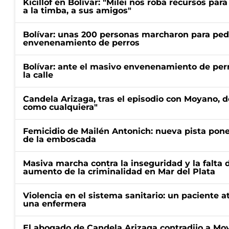
Kicillof en Bolívar: "Milei nos roba recursos par
a la timba, a sus amigos"
Bolívar: unas 200 personas marcharon para pedir
envenenamiento de perros
Bolívar: ante el masivo envenenamiento de perr
la calle
Candela Arizaga, tras el episodio con Moyano, d
como cualquiera"
Femicidio de Mailén Antonich: nueva pista pone 
de la emboscada
Masiva marcha contra la inseguridad y la falta 
aumento de la criminalidad en Mar del Plata
Violencia en el sistema sanitario: un paciente a
una enfermera
El abogado de Candela Arizaga contradijo a Mo