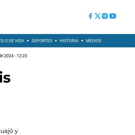
TILO DE VIDA
DEPORTES
HISTORIA
MEDIOS
de 2024 - 12:23
is
uajó y