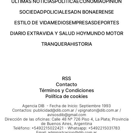
ÚLTIMAS NOTICIAS
POLÍTICA
ECONOMÍA
OPINIÓN
SOCIEDAD
POLICIALES
ADN BONAERENSE
ESTILO DE VIDA
MEDIOS
EMPRESAS
DEPORTES
DIARIO EXTRA
VIDA Y SALUD HOY
MUNDO MOTOR
TRANQUERA
HISTORIA
RSS
Contacto
Términos y Condiciones
Política de cookies
Agencia DIB - Fecha de Inicio: Septiembre 1993
Contactos:
publicidad@dib.com.ar
/
vpignaton@dib.com.ar
/
avisosdib@gmail.com
Dirección de las oficinas: Calle 48 Nº 726 Piso 4, La Plata; Provincia
de Buenos Aires, Argentina
Teléfono: +5492215022421 - Whatsapp: +5492215031783
Email:
administracion@dib.com.ar