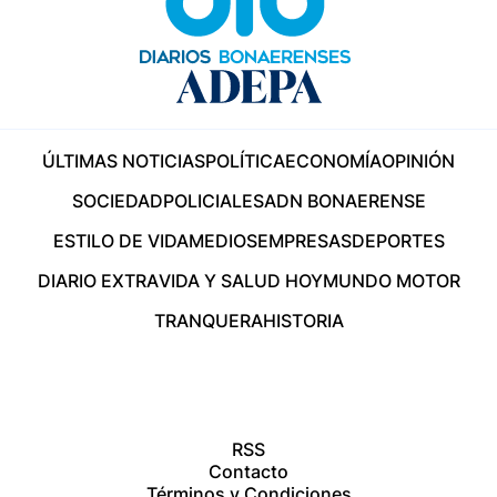
ÚLTIMAS NOTICIAS
POLÍTICA
ECONOMÍA
OPINIÓN
SOCIEDAD
POLICIALES
ADN BONAERENSE
ESTILO DE VIDA
MEDIOS
EMPRESAS
DEPORTES
DIARIO EXTRA
VIDA Y SALUD HOY
MUNDO MOTOR
TRANQUERA
HISTORIA
RSS
Contacto
Términos y Condiciones