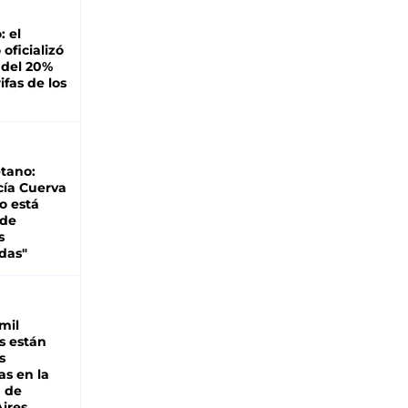
: el
oficializó
 del 20%
ifas de los
tano:
cía Cuerva
o está
 de
s
das"
mil
s están
s
as en la
a de
ires