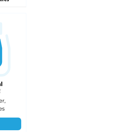
l
!
er,
es