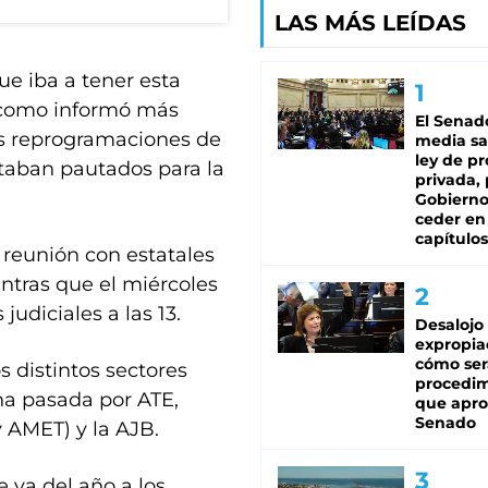
LAS MÁS LEÍDAS
ue iba a tener esta
l como informó más
El Senad
as reprogramaciones de
media sa
ley de p
staban pautados para la
privada, 
Gobierno
ceder en
capítulos
a reunión con estatales
entras que el miércoles
 judiciales a las 13.
Desalojo
expropia
cómo ser
 distintos sectores
procedi
na pasada por ATE,
que apro
Senado
 AMET) y la AJB.
 va del año a los