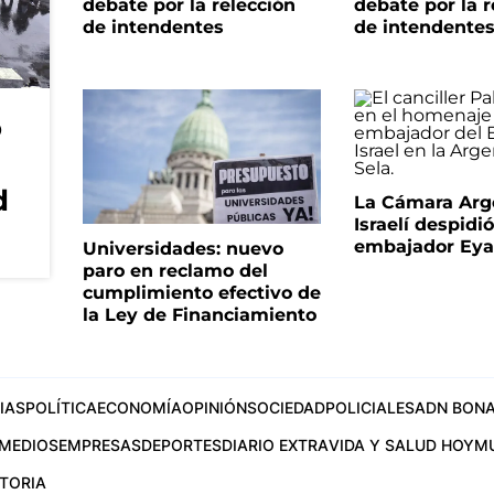
debate por la relección
debate por la r
de intendentes
de intendente
o
d
La Cámara Arg
Israelí despidió
embajador Eyal
Universidades: nuevo
paro en reclamo del
cumplimiento efectivo de
la Ley de Financiamiento
IAS
POLÍTICA
ECONOMÍA
OPINIÓN
SOCIEDAD
POLICIALES
ADN BONA
MEDIOS
EMPRESAS
DEPORTES
DIARIO EXTRA
VIDA Y SALUD HOY
M
STORIA