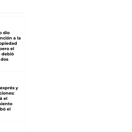
o dio
nción a la
ropiedad
pero el
 debió
 dos
 exprés y
ciones:
á el
miento
bó el