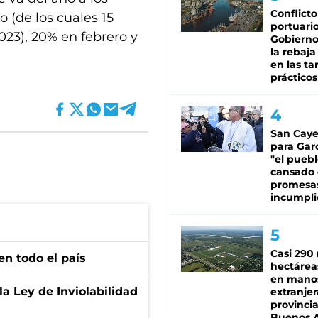
Conflicto
o (de los cuales 15
portuario
023), 20% en febrero y
Gobierno 
la rebaja
en las tar
prácticos
San Caye
para Gar
"el puebl
cansado
promesa
incumpli
Casi 290 
en todo el país
hectárea
en mano
la Ley de Inviolabilidad
extranjer
provinci
Buenos A