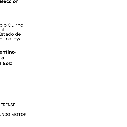
elección
s
entino-
 al
 Sela
ERENSE
UNDO MOTOR