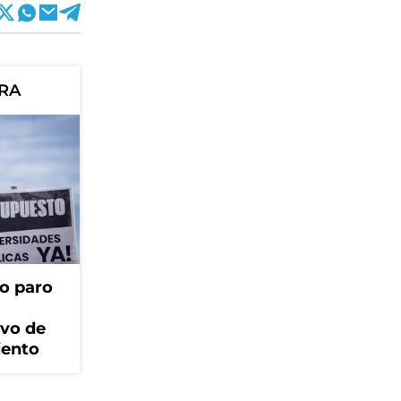
ORA
o paro
ivo de
iento