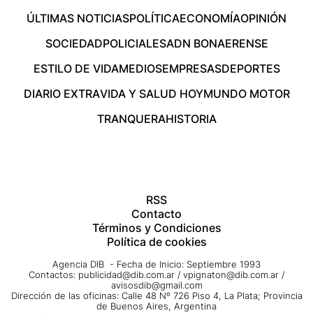
ÚLTIMAS NOTICIAS
POLÍTICA
ECONOMÍA
OPINIÓN
SOCIEDAD
POLICIALES
ADN BONAERENSE
ESTILO DE VIDA
MEDIOS
EMPRESAS
DEPORTES
DIARIO EXTRA
VIDA Y SALUD HOY
MUNDO MOTOR
TRANQUERA
HISTORIA
RSS
Contacto
Términos y Condiciones
Política de cookies
Agencia DIB - Fecha de Inicio: Septiembre 1993
Contactos:
publicidad@dib.com.ar
/
vpignaton@dib.com.ar
/
avisosdib@gmail.com
Dirección de las oficinas: Calle 48 Nº 726 Piso 4, La Plata; Provincia
de Buenos Aires, Argentina