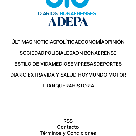
ÚLTIMAS NOTICIAS
POLÍTICA
ECONOMÍA
OPINIÓN
SOCIEDAD
POLICIALES
ADN BONAERENSE
ESTILO DE VIDA
MEDIOS
EMPRESAS
DEPORTES
DIARIO EXTRA
VIDA Y SALUD HOY
MUNDO MOTOR
TRANQUERA
HISTORIA
RSS
Contacto
Términos y Condiciones