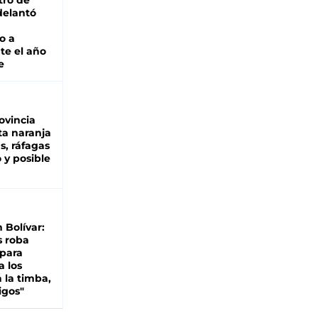
tro de
adelantó
o a
te el año
e
ovincia
ta naranja
as, ráfagas
 y posible
n Bolívar:
s roba
 para
a los
 la timba,
igos"