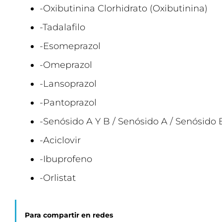
-Oxibutinina Clorhidrato (Oxibutinina)
-Tadalafilo
-Esomeprazol
-Omeprazol
-Lansoprazol
-Pantoprazol
-Senósido A Y B / Senósido A / Senósid
-Aciclovir
-Ibuprofeno
-Orlistat
Para compartir en redes