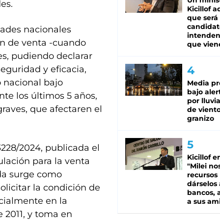
Un minis
es.
Kicillof 
que será
candidat
dades nacionales
intenden
ión de venta -cuando
que vien
es, pudiendo declarar
eguridad y eficacia,
 nacional bajo
Media pr
bajo aler
te los últimos 5 años,
por lluvi
raves, que afectaren el
de viento
granizo
228/2024, publicada el
Kicillof e
ulación para la venta
"Milei no
da surge como
recursos
dárselos 
olicitar la condición de
bancos, a
cialmente en la
a sus am
 2011, y toma en