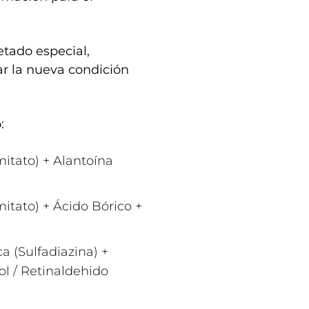
tado especial,
ar la nueva condición
:
mitato) + Alantoína
itato) + Ácido Bórico +
a (Sulfadiazina) +
ol / Retinaldehido