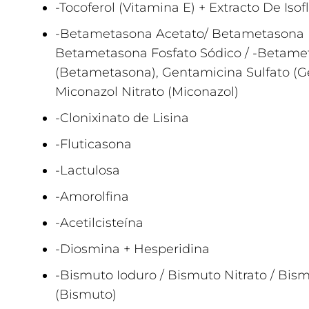
-Tocoferol (Vitamina E) + Extracto De Iso
-Betametasona Acetato/ Betametasona 
Betametasona Fosfato Sódico / -Betamet
(Betametasona), Gentamicina Sulfato (G
Miconazol Nitrato (Miconazol)
-Clonixinato de Lisina
-Fluticasona
-Lactulosa
-Amorolfina
-Acetilcisteína
-Diosmina + Hesperidina
-Bismuto Ioduro / Bismuto Nitrato / Bis
(Bismuto)