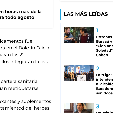
n horas más de la
LAS MÁS LEÍDAS
ara todo agosto
Estrenos
dicamentos fue
Barassi y
"Cien añ
a en el Boletín Oficial.
Soledad"
arán los 22
Coben
os integrarán la lista
La "Liga"
intende
cartera sanitaria
al alcald
an reetiquetarse.
Baradero
son doce
 laxantes y suplementos
ratamientod del herpes,