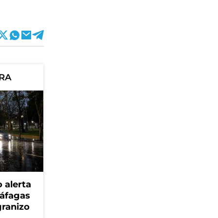
ORA
 alerta
ráfagas
granizo