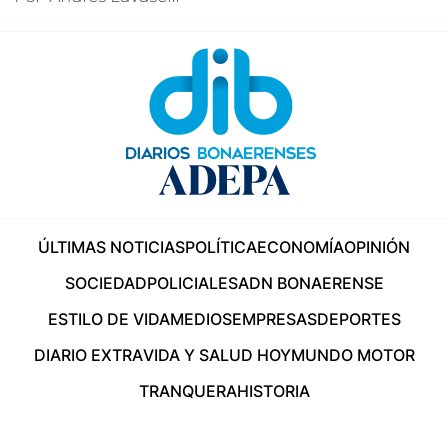
ÚLTIMAS NOTICIAS
POLÍTICA
ECONOMÍA
OPINIÓN
SOCIEDAD
POLICIALES
ADN BONAERENSE
ESTILO DE VIDA
MEDIOS
EMPRESAS
DEPORTES
DIARIO EXTRA
VIDA Y SALUD HOY
MUNDO MOTOR
TRANQUERA
HISTORIA