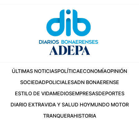
ÚLTIMAS NOTICIAS
POLÍTICA
ECONOMÍA
OPINIÓN
SOCIEDAD
POLICIALES
ADN BONAERENSE
ESTILO DE VIDA
MEDIOS
EMPRESAS
DEPORTES
DIARIO EXTRA
VIDA Y SALUD HOY
MUNDO MOTOR
TRANQUERA
HISTORIA