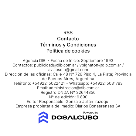
RSS
Contacto
Términos y Condiciones
Política de cookies
Agencia DIB - Fecha de Inicio: Septiembre 1993
Contactos:
publicidad@dib.com.ar
/
vpignaton@dib.com.ar
/
avisosdib@gmail.com
Dirección de las oficinas: Calle 48 Nº 726 Piso 4, La Plata; Provincia
de Buenos Aires, Argentina
Teléfono: +5492215022421 - Whatsapp: +5492215031783
Email:
administracion@dib.com.ar
Registro DNDA Nº 32644856
Nº de edición: 9.890
Editor Responsable: Gonzalo Julián Irazoqui
Empresa propietaria del medio: Diarios Bonaerenses SA