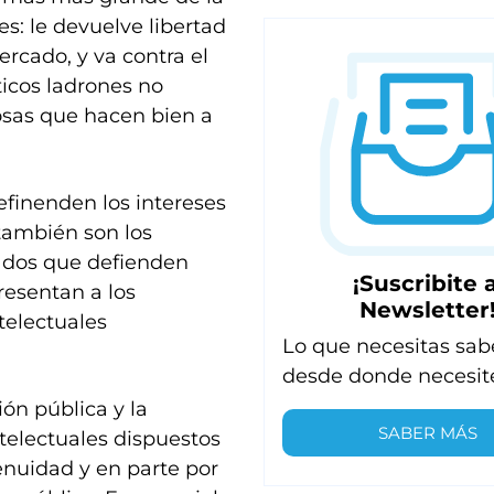
es: le devuelve libertad
rcado, y va contra el
ticos ladrones no
cosas que hacen bien a
efinenden los intereses
 también son los
ados que defienden
¡Suscribite a
presentan a los
Newsletter
ntelectuales
Lo que necesitas sab
desde donde necesit
ón pública y la
SABER MÁS
telectuales dispuestos
enuidad y en parte por