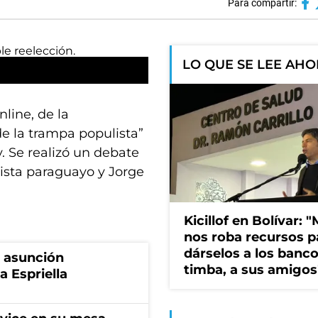
Para compartir:
LO QUE SE LEE AH
nline, de la
 de la trampa populista”
 Se realizó un debate
sta paraguayo y Jorge
Kicillof en Bolívar: "
nos roba recursos p
dárselos a los bancos
a asunción
timba, a sus amigos
a Espriella