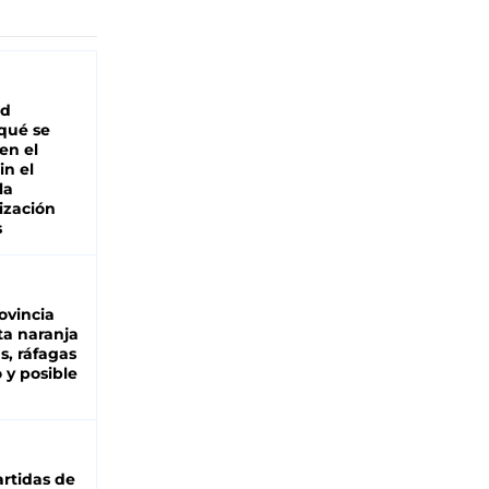
ad
 qué se
en el
in el
la
ización
s
ovincia
ta naranja
as, ráfagas
 y posible
rtidas de