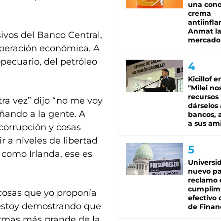
una cono
crema
antiinfla
Anmat la 
ivos del Banco Central,
mercado
cuperación económica. A
opecuario, del petróleo
Kicillof e
"Milei no
recursos
ra vez” dijo “no me voy
dárselos 
ñando a la gente. A
bancos, a
a sus am
orrupción y cosas
r a niveles de libertad
como Irlanda, ese es
Universi
nuevo pa
reclamo 
cumplim
 cosas que yo proponía
efectivo 
 estoy demostrando que
de Finan
rmas más grande de la