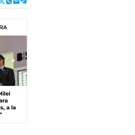
ORA
Milei
ara
, a la
"