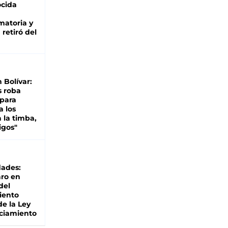
cida
matoria y
retiró del
n Bolívar:
s roba
 para
a los
 la timba,
igos"
dades:
ro en
del
iento
de la Ley
ciamiento