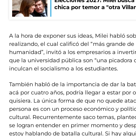
Elecciones 2027: Milei busca
chica por temor a "otra Villar
A la hora de exponer sus ideas, Milei habló sob
realizando, el cual calificó del “más grande de l
humanidad”, invitó a los empresarios a inverti
que la universidad pública son “una picadora 
inculcan el socialismo a los estudiantes.
También habló de la importancia de dar la bata
acá por cuatro años, podría llegar a estar por o
quisiera. La única forma de que no quede atad
persona es con un proceso económico y políti
cultural. Recurrentemente saco temas, plante
se logran entender en primer momento y des
estoy hablando de batalla cultural. Si hay al