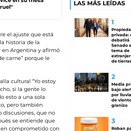
 vice en su mesa
LAS MÁS LEÍDAS
ruel"
Propied
re el ajuste que está
privada:
debatirá 
a historia de la
Senado s
r en Argentina y afirmó
tema de 
extranjer
de carne” porque le
de tierra
lla cultural “Yo estoy
Media pr
cho, si la gente lo
bajo aler
por lluvi
o esto a una sola
de viento
co, pero también
granizo
o discusiones, que no
pués se entiende que
guien comprometido con
Roban pa