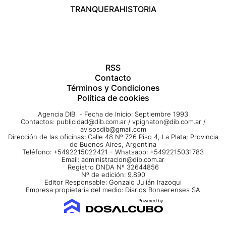
TRANQUERA
HISTORIA
RSS
Contacto
Términos y Condiciones
Política de cookies
Agencia DIB - Fecha de Inicio: Septiembre 1993
Contactos:
publicidad@dib.com.ar
/
vpignaton@dib.com.ar
/
avisosdib@gmail.com
Dirección de las oficinas: Calle 48 Nº 726 Piso 4, La Plata; Provincia
de Buenos Aires, Argentina
Teléfono: +5492215022421 - Whatsapp: +5492215031783
Email:
administracion@dib.com.ar
Registro DNDA Nº 32644856
Nº de edición: 9.890
Editor Responsable: Gonzalo Julián Irazoqui
Empresa propietaria del medio: Diarios Bonaerenses SA