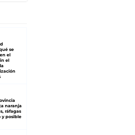
ad
 qué se
en el
in el
la
ización
s
ovincia
ta naranja
as, ráfagas
 y posible