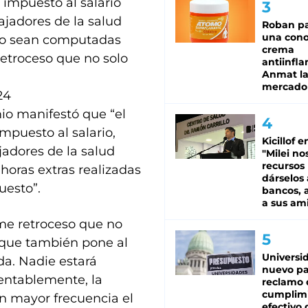
 impuesto al salario
ajadores de la salud
Roban pa
una cono
no sean computadas
crema
etroceso que no solo
antiinfla
Anmat la 
mercado
24
io manifestó que “el
mpuesto al salario,
Kicillof e
jadores de la salud
"Milei no
recursos
horas extras realizadas
dárselos 
esto”.
bancos, a
a sus am
rme retroceso que no
o que también pone al
Universi
da. Nadie estará
nuevo pa
entablemente, la
reclamo 
cumplim
n mayor frecuencia el
efectivo 