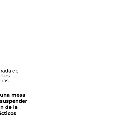
n una mesa
s suspender
n de la
ácticos