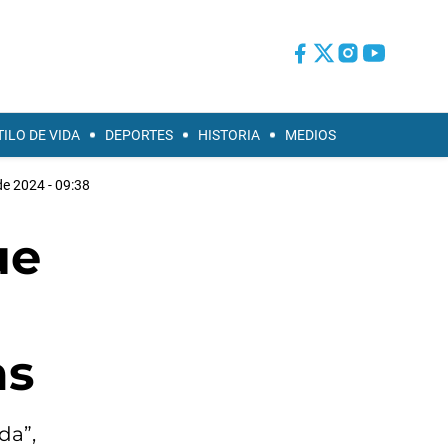
TILO DE VIDA
DEPORTES
HISTORIA
MEDIOS
de 2024 - 09:38
ue
as
da”,