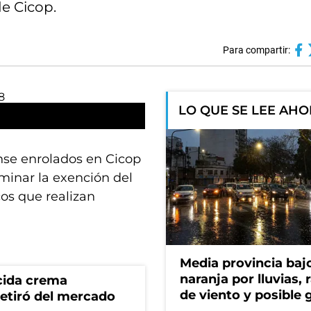
de Cicop.
Para compartir:
LO QUE SE LEE AH
nse enrolados en Cicop
iminar la exención del
os que realizan
Media provincia bajo
naranja por lluvias, 
cida crema
de viento y posible 
retiró del mercado