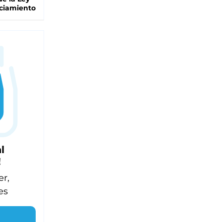
ciamiento
l
!
er,
es