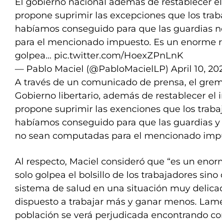
El gobierno nacional además de restablecer el
propone suprimir las excepciones que los trab
habíamos conseguido para que las guardias 
para el mencionado impuesto. Es un enorme r
golpea…
pic.twitter.com/HoexZPnLnK
— Pablo Maciel (@PabloMacielLP)
April 10, 20
A través de un comunicado de prensa, el grem
Gobierno libertario, además de restablecer el i
propone suprimir las exenciones que los traba
habíamos conseguido para que las guardias y 
no sean computadas para el mencionado impu
Al respecto, Maciel consideró que “es un eno
solo golpea el bolsillo de los trabajadores sin
sistema de salud en una situación muy delica
dispuesto a trabajar más y ganar menos. Lam
población se verá perjudicada encontrando co