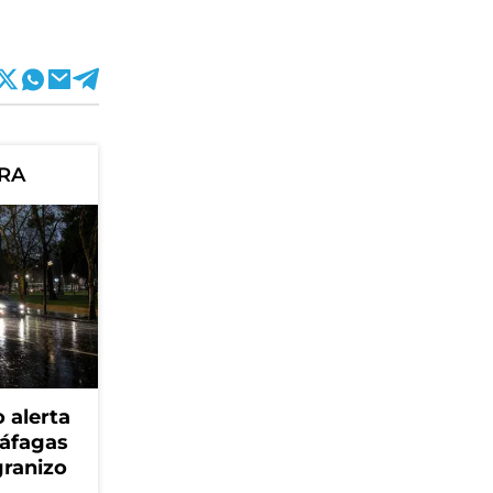
ORA
 alerta
ráfagas
granizo