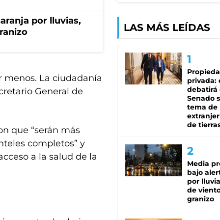
aranja por lluvias,
LAS MÁS LEÍDAS
granizo
Propied
ar menos. La ciudadanía
privada:
debatirá 
ecretario General de
Senado s
tema de 
extranjer
de tierra
ron que “serán más
anteles completos” y
acceso a la salud de la
Media pr
bajo aler
por lluvi
de viento
granizo