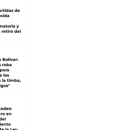
rtidas de
cida
matoria y
retiró del
n Bolívar:
s roba
 para
a los
 la timba,
igos"
dades:
ro en
del
iento
de la Ley