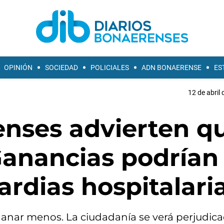
OPINIÓN
SOCIEDAD
POLICIALES
ADN BONAERENSE
ES
12 de abril 
nses advierten q
Ganancias podrían
ardias hospitalari
ganar menos. La ciudadanía se verá perjudica