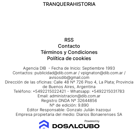
TRANQUERA
HISTORIA
RSS
Contacto
Términos y Condiciones
Política de cookies
Agencia DIB - Fecha de Inicio: Septiembre 1993
Contactos:
publicidad@dib.com.ar
/
vpignaton@dib.com.ar
/
avisosdib@gmail.com
Dirección de las oficinas: Calle 48 Nº 726 Piso 4, La Plata; Provincia
de Buenos Aires, Argentina
Teléfono: +5492215022421 - Whatsapp: +5492215031783
Email:
administracion@dib.com.ar
Registro DNDA Nº 32644856
Nº de edición: 9.890
Editor Responsable: Gonzalo Julián Irazoqui
Empresa propietaria del medio: Diarios Bonaerenses SA