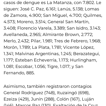
casos de dengue es La Matanza, con 7.802. Le
siguen: José C. Paz, 6.161; Lanús, 5.138; Lomas
de Zamora, 4.900; San Miguel, 4.700; Quilmes,
4.573; Moreno, 3.514; General San Martín,
3.408; Florencio Varela, 3.389; San Isidro, 3.143;
Avellaneda, 2.965; Almirante Brown, 2.772;
Merlo, 2.432; Pilar, 1.981; Tres de Febrero, 1.968;
Morón, 1.789; La Plata, 1.781; Vicente López,
1.341; Malvinas Argentinas, 1.245; Berazategui,
1.177; Esteban Echeverría, 1.173; Hurlingham,
1.081; Escobar, 1.056; Tigre, 1.017; y San
Fernando, 885.
Asimismo, también registraron contagios
General Rodríguez (748), Ituzaingó (698),
Ezeiza (429), Junín (288), Colón (167), Luján
(146), Marcos Paz (130), Exaltación de la Cruz