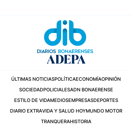
ÚLTIMAS NOTICIAS
POLÍTICA
ECONOMÍA
OPINIÓN
SOCIEDAD
POLICIALES
ADN BONAERENSE
ESTILO DE VIDA
MEDIOS
EMPRESAS
DEPORTES
DIARIO EXTRA
VIDA Y SALUD HOY
MUNDO MOTOR
TRANQUERA
HISTORIA