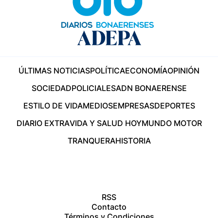
ÚLTIMAS NOTICIAS
POLÍTICA
ECONOMÍA
OPINIÓN
SOCIEDAD
POLICIALES
ADN BONAERENSE
ESTILO DE VIDA
MEDIOS
EMPRESAS
DEPORTES
DIARIO EXTRA
VIDA Y SALUD HOY
MUNDO MOTOR
TRANQUERA
HISTORIA
RSS
Contacto
Términos y Condiciones