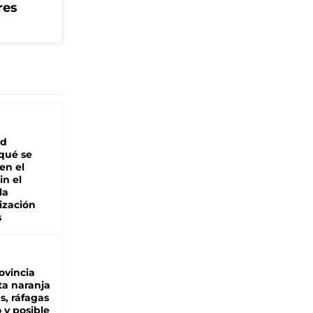
res
ad
 qué se
en el
in el
la
ización
s
ovincia
ta naranja
as, ráfagas
 y posible