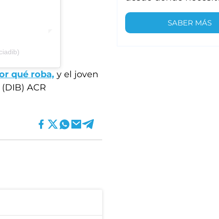
SABER MÁS
iadib)
or qué roba,
y el joven
. (DIB) ACR