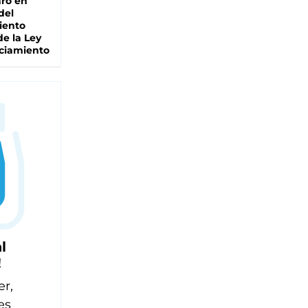
ro en
del
iento
de la Ley
ciamiento
l
!
er,
es