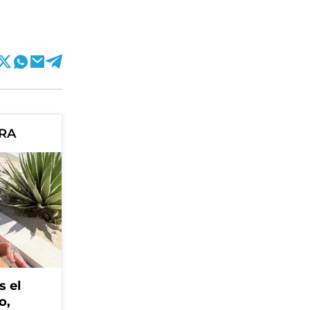
ORA
s el
o,