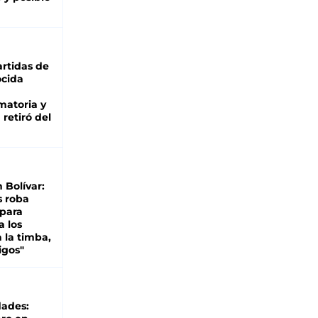
rtidas de
cida
matoria y
retiró del
n Bolívar:
s roba
 para
a los
 la timba,
igos"
dades: