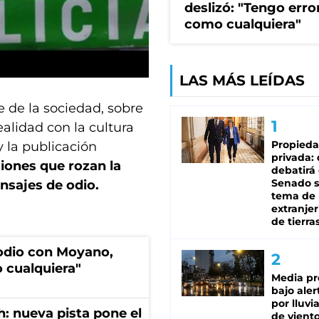
deslizó: "Tengo erro
como cualquiera"
LAS MÁS LEÍDAS
 de la sociedad, sobre
ealidad con la cultura
Propied
y la publicación
privada:
ciones que rozan la
debatirá 
Senado s
ensajes de odio.
tema de 
extranjer
de tierra
sodio con Moyano,
 cualquiera"
Media pr
bajo aler
por lluvi
: nueva pista pone el
de viento