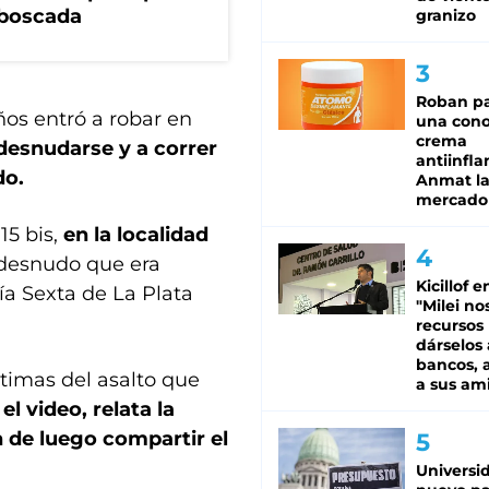
mboscada
granizo
Roban pa
ños entró a robar en
una cono
crema
desnudarse y a correr
antiinfla
do.
Anmat la 
mercado
115 bis,
en la localidad
n desnudo que era
Kicillof e
ía Sexta de La Plata
"Milei no
recursos
dárselos 
bancos, a
timas del asalto que
a sus am
 el video, relata la
n de luego compartir el
Universi