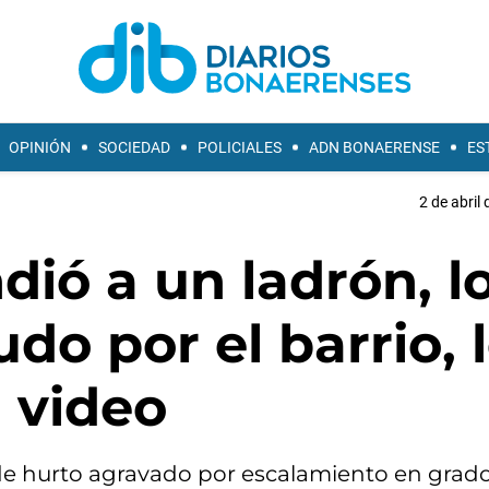
OPINIÓN
SOCIEDAD
POLICIALES
ADN BONAERENSE
ES
2 de abril
dió a un ladrón, l
do por el barrio, 
l video
 de hurto agravado por escalamiento en grad