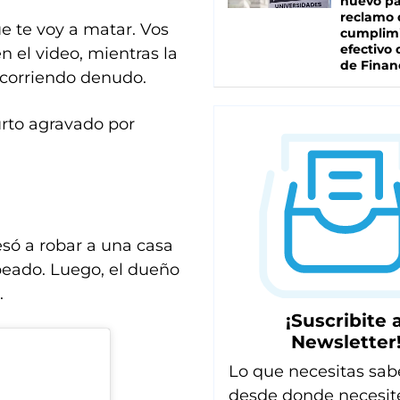
nuevo pa
reclamo 
ue te voy a matar. Vos
cumplim
efectivo 
en el video, mientras la
de Finan
 corriendo denudo.
urto agravado por
esó a robar a una casa
peado. Luego, el dueño
.
¡Suscribite a
Newsletter
Lo que necesitas sab
desde donde necesit