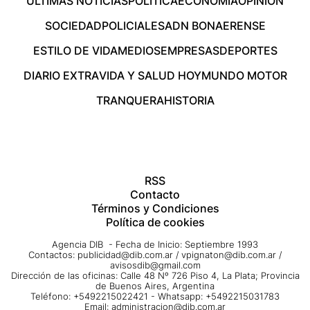
ÚLTIMAS NOTICIAS
POLÍTICA
ECONOMÍA
OPINIÓN
SOCIEDAD
POLICIALES
ADN BONAERENSE
ESTILO DE VIDA
MEDIOS
EMPRESAS
DEPORTES
DIARIO EXTRA
VIDA Y SALUD HOY
MUNDO MOTOR
TRANQUERA
HISTORIA
RSS
Contacto
Términos y Condiciones
Política de cookies
Agencia DIB - Fecha de Inicio: Septiembre 1993
Contactos:
publicidad@dib.com.ar
/
vpignaton@dib.com.ar
/
avisosdib@gmail.com
Dirección de las oficinas: Calle 48 Nº 726 Piso 4, La Plata; Provincia
de Buenos Aires, Argentina
Teléfono: +5492215022421 - Whatsapp: +5492215031783
Email:
administracion@dib.com.ar