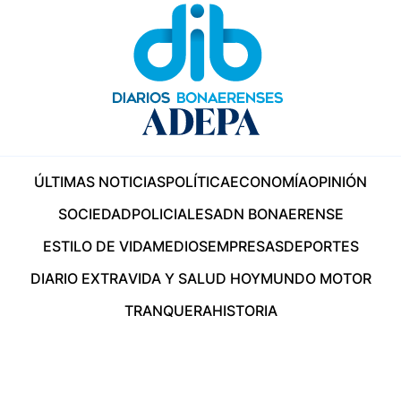
ÚLTIMAS NOTICIAS
POLÍTICA
ECONOMÍA
OPINIÓN
SOCIEDAD
POLICIALES
ADN BONAERENSE
ESTILO DE VIDA
MEDIOS
EMPRESAS
DEPORTES
DIARIO EXTRA
VIDA Y SALUD HOY
MUNDO MOTOR
TRANQUERA
HISTORIA