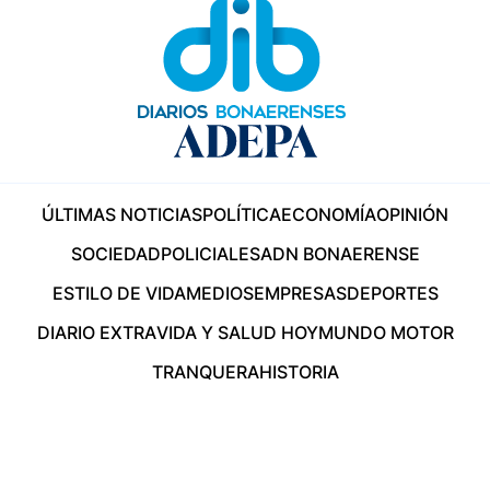
ÚLTIMAS NOTICIAS
POLÍTICA
ECONOMÍA
OPINIÓN
SOCIEDAD
POLICIALES
ADN BONAERENSE
ESTILO DE VIDA
MEDIOS
EMPRESAS
DEPORTES
DIARIO EXTRA
VIDA Y SALUD HOY
MUNDO MOTOR
TRANQUERA
HISTORIA