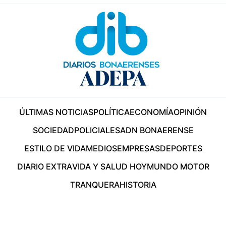
ÚLTIMAS NOTICIAS
POLÍTICA
ECONOMÍA
OPINIÓN
SOCIEDAD
POLICIALES
ADN BONAERENSE
ESTILO DE VIDA
MEDIOS
EMPRESAS
DEPORTES
DIARIO EXTRA
VIDA Y SALUD HOY
MUNDO MOTOR
TRANQUERA
HISTORIA