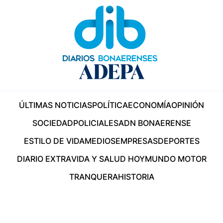
ÚLTIMAS NOTICIAS
POLÍTICA
ECONOMÍA
OPINIÓN
SOCIEDAD
POLICIALES
ADN BONAERENSE
ESTILO DE VIDA
MEDIOS
EMPRESAS
DEPORTES
DIARIO EXTRA
VIDA Y SALUD HOY
MUNDO MOTOR
TRANQUERA
HISTORIA