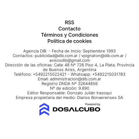
RSS
Contacto
Términos y Condiciones
Política de cookies
Agencia DIB - Fecha de Inicio: Septiembre 1993
Contactos:
publicidad@dib.com.ar
/
vpignaton@dib.com.ar
/
avisosdib@gmail.com
Dirección de las oficinas: Calle 48 Nº 726 Piso 4, La Plata; Provincia
de Buenos Aires, Argentina
Teléfono: +5492215022421 - Whatsapp: +5492215031783
Email:
administracion@dib.com.ar
Registro DNDA Nº 32644856
Nº de edición: 9.890
Editor Responsable: Gonzalo Julián Irazoqui
Empresa propietaria del medio: Diarios Bonaerenses SA