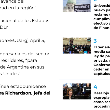
l avance del
Universi
ad en la región”.
nuevo pa
reclamo 
cumplim
acional de los Estados
efectivo 
tDLr
de Finan
jadaEEUUarg)
April 5,
El Senad
media sa
presariales del sector
ley de p
es líderes, “para
privada, 
Gobierno
 de Argentina en sus
ceder en
s Unidos”.
capítulos
 línea estadounidense
ra Richardson, jefa del
Desalojo
expropia
cómo ser
procedi