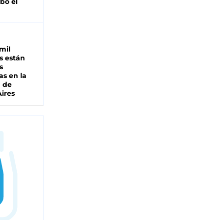
bó el
mil
s están
s
as en la
a de
ires