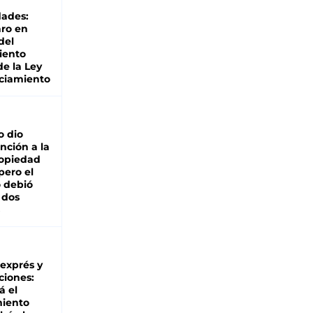
dades:
ro en
del
iento
de la Ley
ciamiento
o dio
nción a la
ropiedad
pero el
 debió
 dos
 exprés y
ciones:
á el
miento