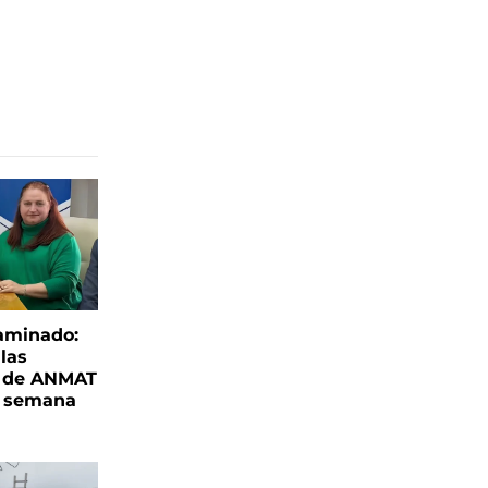
aminado:
las
s de ANMAT
a semana