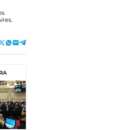
es
ires.
ORA