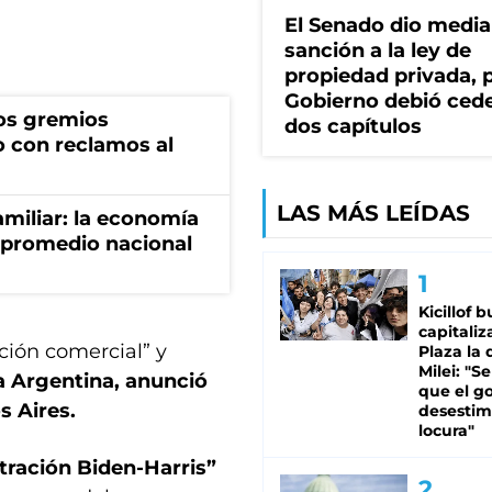
El Senado dio media
sanción a la ley de
propiedad privada, p
Gobierno debió ced
os gremios
dos capítulos
 con reclamos al
LAS MÁS LEÍDAS
miliar: la economía
 promedio nacional
Kicillof 
capitaliz
ción comercial” y
Plaza la 
Milei: "S
la Argentina, anunció
que el g
s Aires.
desestim
locura"
tración Biden-Harris”