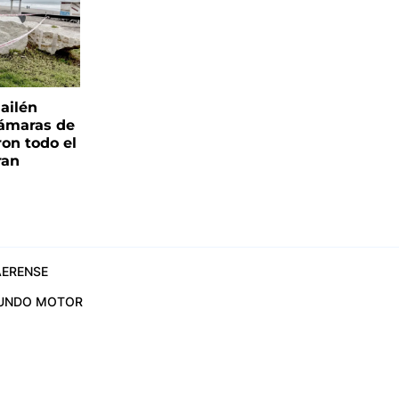
ailén
cámaras de
ron todo el
ran
ERENSE
UNDO MOTOR