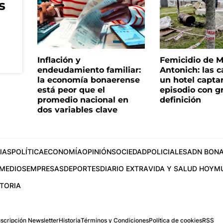
s
Inflación y
Femicidio de M
endeudamiento familiar:
Antonich: las 
la economía bonaerense
un hotel capta
está peor que el
episodio con g
promedio nacional en
definición
dos variables clave
IAS
POLÍTICA
ECONOMÍA
OPINIÓN
SOCIEDAD
POLICIALES
ADN BONA
MEDIOS
EMPRESAS
DEPORTES
DIARIO EXTRA
VIDA Y SALUD HOY
M
STORIA
scripción Newsletter
Historia
Términos y Condiciones
Política de cookies
RSS