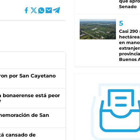
que apro
Senado
Casi 290 
hectárea
en mano
extranjer
provinci
Buenos A
ron por San Cayetano
a bonaerense está peor
e
onmemoración de San
stá cansado de