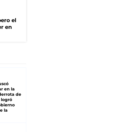
ero el
er en
buscó
ar en la
derrota de
e logró
obierno
e la