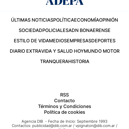
ÚLTIMAS NOTICIAS
POLÍTICA
ECONOMÍA
OPINIÓN
SOCIEDAD
POLICIALES
ADN BONAERENSE
ESTILO DE VIDA
MEDIOS
EMPRESAS
DEPORTES
DIARIO EXTRA
VIDA Y SALUD HOY
MUNDO MOTOR
TRANQUERA
HISTORIA
RSS
Contacto
Términos y Condiciones
Política de cookies
Agencia DIB - Fecha de Inicio: Septiembre 1993
Contactos:
publicidad@dib.com.ar
/
vpignaton@dib.com.ar
/