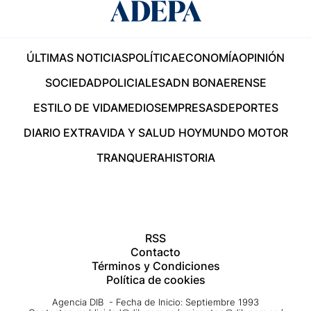
ÚLTIMAS NOTICIAS
POLÍTICA
ECONOMÍA
OPINIÓN
SOCIEDAD
POLICIALES
ADN BONAERENSE
ESTILO DE VIDA
MEDIOS
EMPRESAS
DEPORTES
DIARIO EXTRA
VIDA Y SALUD HOY
MUNDO MOTOR
TRANQUERA
HISTORIA
RSS
Contacto
Términos y Condiciones
Política de cookies
Agencia DIB - Fecha de Inicio: Septiembre 1993