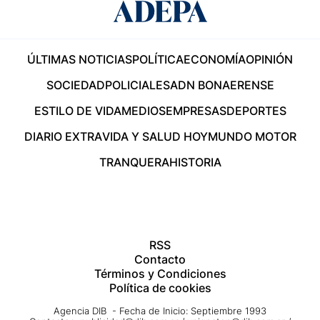
ÚLTIMAS NOTICIAS
POLÍTICA
ECONOMÍA
OPINIÓN
SOCIEDAD
POLICIALES
ADN BONAERENSE
ESTILO DE VIDA
MEDIOS
EMPRESAS
DEPORTES
DIARIO EXTRA
VIDA Y SALUD HOY
MUNDO MOTOR
TRANQUERA
HISTORIA
RSS
Contacto
Términos y Condiciones
Política de cookies
Agencia DIB - Fecha de Inicio: Septiembre 1993