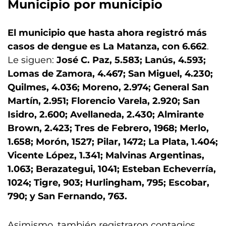
Municipio por municipio
El municipio que hasta ahora registró más
casos de dengue es La Matanza, con 6.662
.
Le siguen:
José C. Paz, 5.583; Lanús, 4.593;
Lomas de Zamora, 4.467; San Miguel, 4.230;
Quilmes, 4.036; Moreno, 2.974; General San
Martín, 2.951; Florencio Varela, 2.920; San
Isidro, 2.600; Avellaneda, 2.430; Almirante
Brown, 2.423; Tres de Febrero, 1968; Merlo,
1.658; Morón, 1527; Pilar, 1472; La Plata, 1.404;
Vicente López, 1.341; Malvinas Argentinas,
1.063; Berazategui, 1041; Esteban Echeverría,
1024; Tigre, 903; Hurlingham, 795; Escobar,
790; y San Fernando, 763.
Asimismo, también registraron contagios