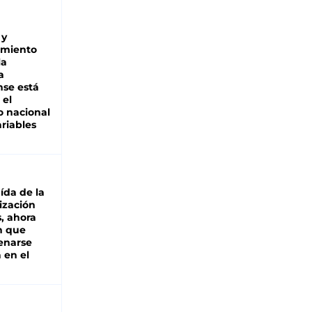
 y
miento
la
a
se está
 el
 nacional
riables
aída de la
ización
s, ahora
n que
renarse
 en el