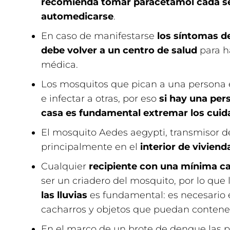
recomienda tomar paracetamol cada se
automedicarse
.
En caso de manifestarse
los síntomas de 
debe volver a un centro de salud
para h
médica.
Los mosquitos que pican a una persona
e infectar a otras, por eso
si hay una pe
casa es fundamental extremar los cuid
El mosquito Aedes aegypti, transmisor d
principalmente en el
interior de viviend
Cualquier
recipiente con una mínima c
ser un criadero del mosquito, por lo que 
las lluvias
es fundamental: es necesario e
cacharros y objetos que puedan contene
En el marco de un brote de dengue las 