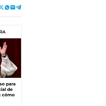
ORA
so para
cial de
V: cómo