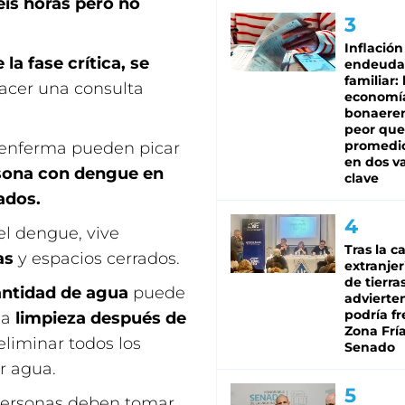
is horas pero no
Inflación
la fase crítica, se
endeuda
familiar: 
acer una consulta
economí
bonaeren
peor que
promedio
 enferma pueden picar
en dos va
rsona con dengue en
clave
ados.
el dengue, vive
Tras la c
as
y espacios cerrados.
extranjer
de tierra
antidad de agua
puede
advierte
podría f
la
limpieza después de
Zona Fría
liminar todos los
Senado
r agua.
personas deben tomar