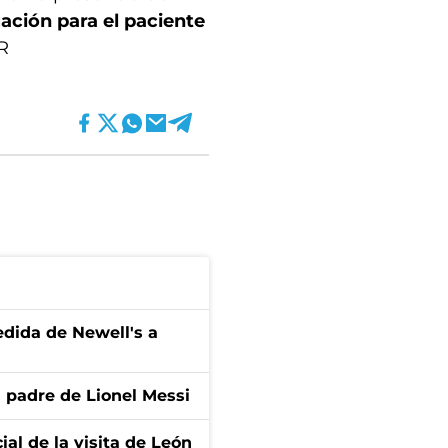
ación para el paciente
R
edida de Newell's a
l padre de Lionel Messi
ial de la visita de León