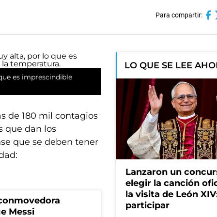
Para compartir:
LO QUE SE LEE AH
que es imprescindible
s de 180 mil contagios
s que dan los
nse que se deben tener
dad:
Lanzaron un concur
elegir la canción ofi
la visita de León XI
a conmovedora
participar
ge Messi