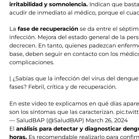
irritabilidad y somnolencia.
Indican que basta
acudir de inmediato al médico, porque el cuad
La
fase de recuperación
se da entre el séptim
infección. Mejora del estado general de la per
decrecen. En tanto, quienes padezcan enferm
base, deben seguir en contacto con los médico
complicaciones.
| ¿Sabías que la infección del virus del dengu
fases? Febril, crítica y de recuperación.
En este video te explicamos en qué días apar
son los síntomas que las caracterizan.
pic.twi
— SaludBAP (@SaludBAP)
March 26, 2024
El
análisis
para detectar y diagnosticar deng
horas.
Es recomendable realizarlo para confirm