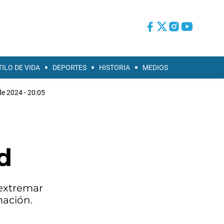
TILO DE VIDA
DEPORTES
HISTORIA
MEDIOS
 de 2024 - 20:05
d
 extremar
mación.