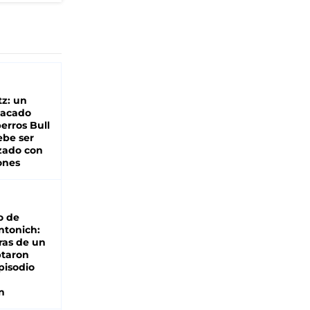
z: un
tacado
erros Bull
ebe ser
zado con
ones
o de
ntonich:
ras de un
ptaron
pisodio
n