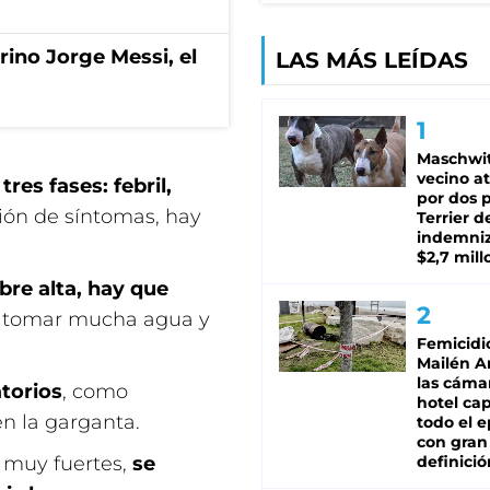
rino Jorge Messi, el
LAS MÁS LEÍDAS
Maschwit
vecino a
n
tres fases:
febril,
por dos p
ión de síntomas, hay
Terrier d
indemni
$2,7 mill
ebre alta, hay que
 tomar mucha agua y
Femicidi
Mailén A
las cáma
torios
, como
hotel ca
n la garganta.
todo el e
con gran
n muy fuertes,
se
definició