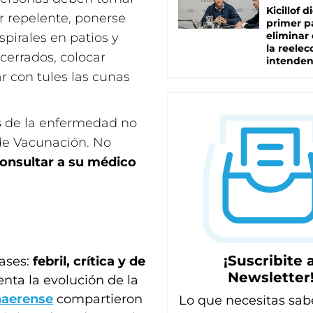
Kicillof d
 repelente, ponerse
primer p
eliminar 
spirales en patios y
la reelec
 cerrados, colocar
intenden
r con tules las cunas
s
de la enfermedad no
de Vacunación. No
onsultar a su médico
¡Suscribite a
fases:
febril, crítica y de
Newsletter
enta la evolución de la
naerense
compartieron
Lo que necesitas sab