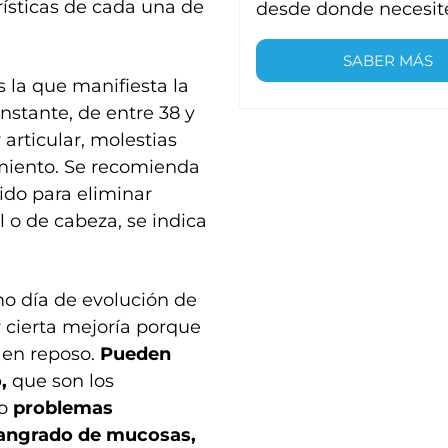
ísticas de cada una de
desde donde necesit
SABER MÁS
s la que manifiesta la
nstante, de entre 38 y
articular, molestias
cimiento. Se recomienda
do para eliminar
 o de cabeza, se indica
mo día de evolución de
 cierta mejoría porque
 en reposo.
Pueden
,
que son los
mo
problemas
 sangrado de mucosas,