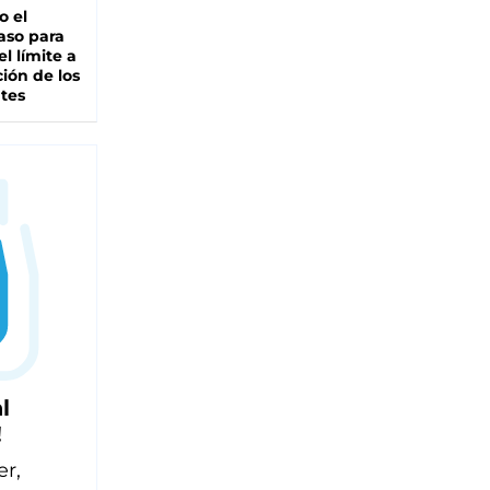
io el
aso para
el límite a
ción de los
tes
l
!
er,