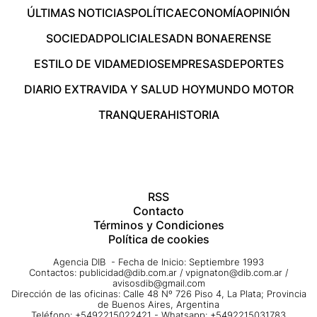
ÚLTIMAS NOTICIAS
POLÍTICA
ECONOMÍA
OPINIÓN
SOCIEDAD
POLICIALES
ADN BONAERENSE
ESTILO DE VIDA
MEDIOS
EMPRESAS
DEPORTES
DIARIO EXTRA
VIDA Y SALUD HOY
MUNDO MOTOR
TRANQUERA
HISTORIA
RSS
Contacto
Términos y Condiciones
Política de cookies
Agencia DIB - Fecha de Inicio: Septiembre 1993
Contactos:
publicidad@dib.com.ar
/
vpignaton@dib.com.ar
/
avisosdib@gmail.com
Dirección de las oficinas: Calle 48 Nº 726 Piso 4, La Plata; Provincia
de Buenos Aires, Argentina
Teléfono: +5492215022421 - Whatsapp: +5492215031783