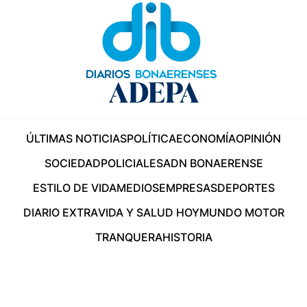
ÚLTIMAS NOTICIAS
POLÍTICA
ECONOMÍA
OPINIÓN
SOCIEDAD
POLICIALES
ADN BONAERENSE
ESTILO DE VIDA
MEDIOS
EMPRESAS
DEPORTES
DIARIO EXTRA
VIDA Y SALUD HOY
MUNDO MOTOR
TRANQUERA
HISTORIA