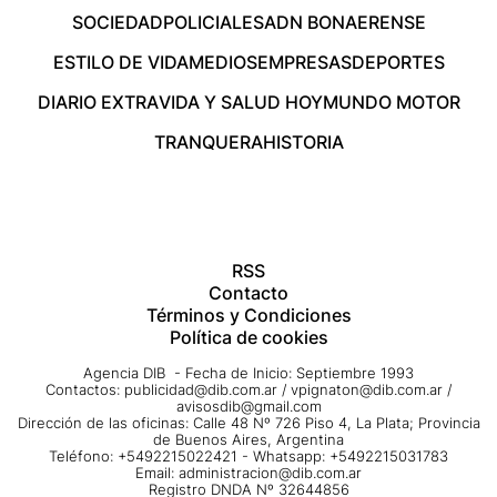
SOCIEDAD
POLICIALES
ADN BONAERENSE
ESTILO DE VIDA
MEDIOS
EMPRESAS
DEPORTES
DIARIO EXTRA
VIDA Y SALUD HOY
MUNDO MOTOR
TRANQUERA
HISTORIA
RSS
Contacto
Términos y Condiciones
Política de cookies
Agencia DIB - Fecha de Inicio: Septiembre 1993
Contactos:
publicidad@dib.com.ar
/
vpignaton@dib.com.ar
/
avisosdib@gmail.com
Dirección de las oficinas: Calle 48 Nº 726 Piso 4, La Plata; Provincia
de Buenos Aires, Argentina
Teléfono: +5492215022421 - Whatsapp: +5492215031783
Email:
administracion@dib.com.ar
Registro DNDA Nº 32644856