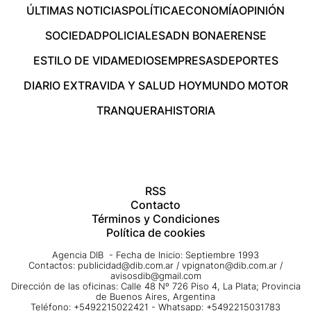
ÚLTIMAS NOTICIAS
POLÍTICA
ECONOMÍA
OPINIÓN
SOCIEDAD
POLICIALES
ADN BONAERENSE
ESTILO DE VIDA
MEDIOS
EMPRESAS
DEPORTES
DIARIO EXTRA
VIDA Y SALUD HOY
MUNDO MOTOR
TRANQUERA
HISTORIA
RSS
Contacto
Términos y Condiciones
Política de cookies
Agencia DIB - Fecha de Inicio: Septiembre 1993
Contactos:
publicidad@dib.com.ar
/
vpignaton@dib.com.ar
/
avisosdib@gmail.com
Dirección de las oficinas: Calle 48 Nº 726 Piso 4, La Plata; Provincia
de Buenos Aires, Argentina
Teléfono: +5492215022421 - Whatsapp: +5492215031783