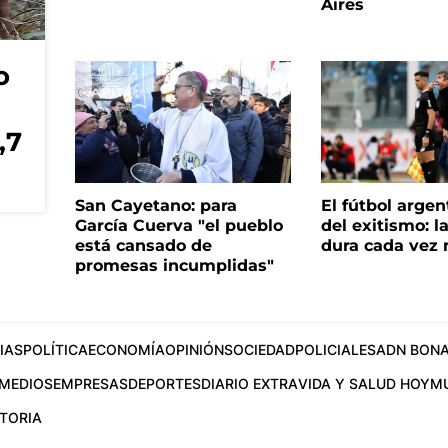
Aires
o
,7
San Cayetano: para
El fútbol argen
García Cuerva "el pueblo
del exitismo: l
está cansado de
dura cada vez
promesas incumplidas"
IAS
POLÍTICA
ECONOMÍA
OPINIÓN
SOCIEDAD
POLICIALES
ADN BONA
MEDIOS
EMPRESAS
DEPORTES
DIARIO EXTRA
VIDA Y SALUD HOY
M
STORIA