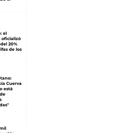
: el
oficializó
 del 20%
ifas de los
tano:
cía Cuerva
o está
 de
s
das"
mil