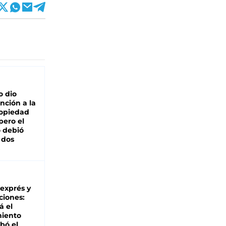
o dio
nción a la
ropiedad
pero el
 debió
 dos
 exprés y
ciones:
á el
miento
bó el