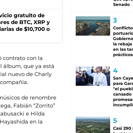
Senado
icio gratuito de
lares de BTC, XRP y
Conflicto
arias de $10,700 o
portuario
Gobierno 
la rebaja
en las tar
prácticos
ó contrato con la
el álbum, que ya está
rial nuevo de Charly
San Caye
 compañía.
para Gar
"el puebl
cansado
s músicos de renombre
promesa
incumpli
ega, Fabián “Zorrito”
abusacki e Hilda
 Hayashida en la
Casi 290 