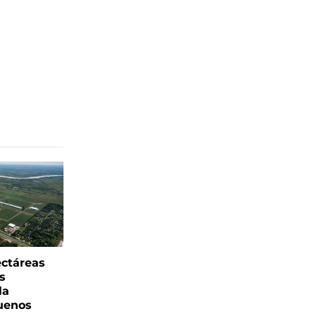
ectáreas
s
la
uenos