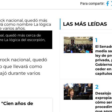
Para compartir:
LAS MÁS LEÍDAS
nal, quedó más cerca de
e La lógica del escorpión,
El Senad
media sa
ley de p
rock nacional, quedó
privada, 
Gobierno
co que llevará como
ceder en
ajó durante varios
capítulos
Desalojo
expropia
cómo ser
 "Cien años de
procedi
que apro