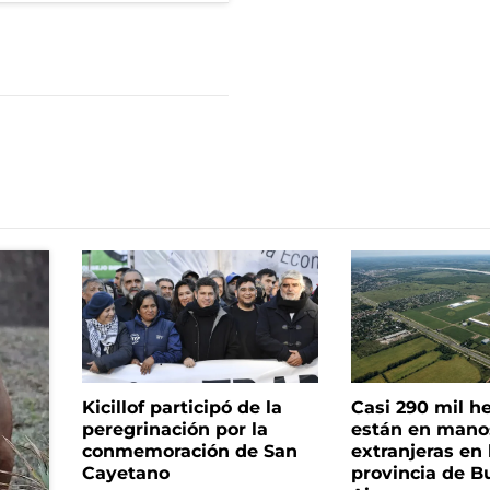
Kicillof participó de la
Casi 290 mil h
peregrinación por la
están en mano
conmemoración de San
extranjeras en 
Cayetano
provincia de B