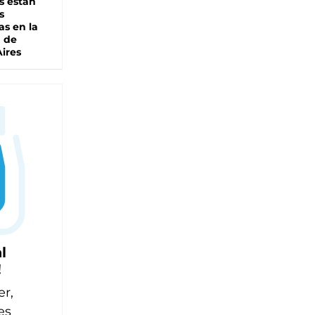
s están
s
as en la
a de
ires
l
!
er,
es