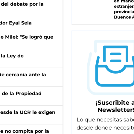
en mano
 del debate por la
extranjer
provinci
Buenos A
dor Eyal Sela
de Milei: "Se logró que
 la Ley de
e cercanía ante la
d de la Propiedad
¡Suscribite a
Newsletter
desde la UCR le exigen
Lo que necesitas sab
desde donde necesit
ue no compita por la