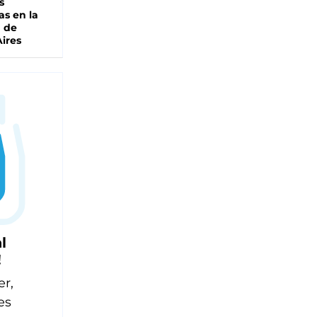
s
as en la
a de
ires
l
!
er,
es