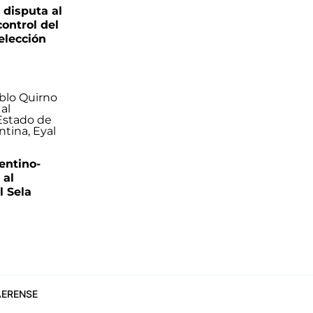
 disputa al
control del
elección
s
entino-
 al
 Sela
ERENSE