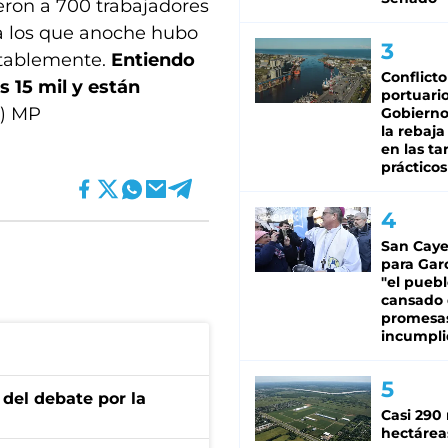
eron a 700 trabajadores
a los que anoche hubo
ntablemente.
Entiendo
Conflicto
s 15 mil y están
portuario
B) MP
Gobierno 
la rebaja
en las tar
prácticos
San Caye
para Gar
"el puebl
cansado
promesa
incumpli
 del debate por la
Casi 290 
hectárea