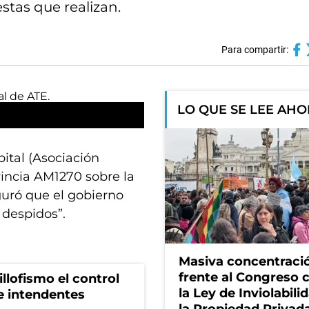
estas que realizan.
Para compartir:
LO QUE SE LEE AH
pital (Asociación
incia AM1270 sobre la
guró que el gobierno
 despidos”.
Masiva concentraci
frente al Congreso 
illofismo el control
la Ley de Inviolabili
de intendentes