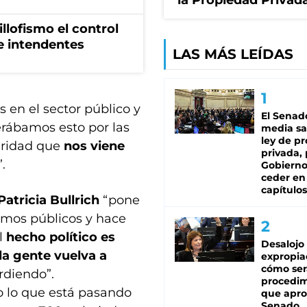
la Propiedad Privad
illofismo el control
de intendentes
LAS MÁS LEÍDAS
s en el sector público y
El Senad
perábamos esto por las
media sa
ley de p
uridad que
nos viene
privada, 
”.
Gobierno
ceder en
capítulos
Patricia Bullrich
“pone
ismos públicos y hace
el
hecho político es
Desalojo
la gente vuelva a
expropia
cómo ser
rdiendo”.
procedi
o lo que está pasando
que apro
Senado