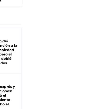
a
o dio
nción a la
ropiedad
pero el
 debió
 dos
 exprés y
ciones:
á el
miento
bó el