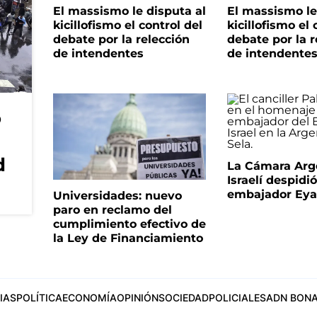
El massismo le disputa al
El massismo le
kicillofismo el control del
kicillofismo el 
debate por la relección
debate por la r
de intendentes
de intendente
o
d
La Cámara Arg
Israelí despidió
embajador Eyal
Universidades: nuevo
paro en reclamo del
cumplimiento efectivo de
la Ley de Financiamiento
IAS
POLÍTICA
ECONOMÍA
OPINIÓN
SOCIEDAD
POLICIALES
ADN BONA