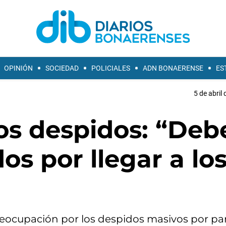
OPINIÓN
SOCIEDAD
POLICIALES
ADN BONAERENSE
ES
5 de abril
los despidos: “Deb
s por llegar a los
reocupación por los despidos masivos por par