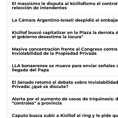
El massismo le disputa al kicillofismo el control
relección de intendentes
La Cámara Argentino-Israelí despidió al embaja
Kicillof buscó capitalizar en la Plaza la derrota 
el gobierno desestime la locura"
Masiva concentración frente al Congreso contra
Inviolabilidad de la Propiedad Privada
LLA bonaerense se mueve para enviar señales d
llegada del Papa
El Senado retomó el debate sobre Inviolabilida
Privada: ¿qué se discute?
Alerta por el aumento de casos de triquinosis: 
"controles" a provincia
Caputo busca subir a Kicillof al ring y le pide q