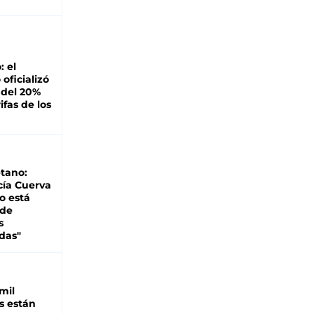
: el
oficializó
 del 20%
ifas de los
tano:
cía Cuerva
o está
 de
s
das"
mil
s están