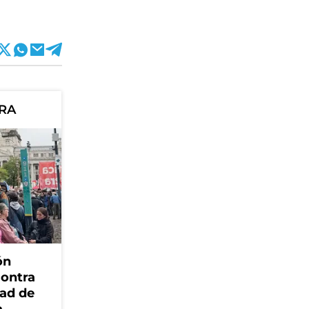
ORA
ón
contra
dad de