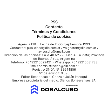
RSS
Contacto
Términos y Condiciones
Política de cookies
Agencia DIB - Fecha de Inicio: Septiembre 1993
Contactos:
publicidad@dib.com.ar
/
vpignaton@dib.com.ar
/
avisosdib@gmail.com
Dirección de las oficinas: Calle 48 Nº 726 Piso 4, La Plata; Provincia
de Buenos Aires, Argentina
Teléfono: +5492215022421 - Whatsapp: +5492215031783
Email:
administracion@dib.com.ar
Registro DNDA Nº 32644856
Nº de edición: 9.890
Editor Responsable: Gonzalo Julián Irazoqui
Empresa propietaria del medio: Diarios Bonaerenses SA