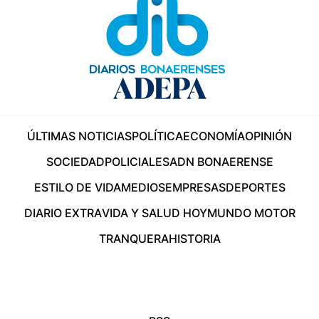
ÚLTIMAS NOTICIAS
POLÍTICA
ECONOMÍA
OPINIÓN
SOCIEDAD
POLICIALES
ADN BONAERENSE
ESTILO DE VIDA
MEDIOS
EMPRESAS
DEPORTES
DIARIO EXTRA
VIDA Y SALUD HOY
MUNDO MOTOR
TRANQUERA
HISTORIA